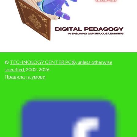
©
TECHNOLOGY CENTER PC®, unless otherwise
specified
, 2002-2026
Правила та умови